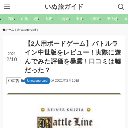
いぬ旅ガイド
西
四国
山陰・山陽
九州
北海道
東北
北関東
甲信越
首
ホーム
Uncategorized
【2人用ボードゲーム】バトルラ
イン中世版をレビュー！実際に遊
2021
2/10
んでみた評価を暴露！口コミは嘘
だった？
広告
2021年2月10日
Uncategorized