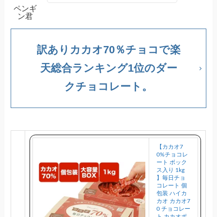
ペンギ
ン君
訳ありカカオ70％チョコで楽
天総合ランキング1位のダー
クチョコレート。
【カカオ7
0%チョコレ
ート ボック
ス入り 1kg
】毎日チョ
コレート 個
包装 ハイカ
カオ カカオ7
0 チョコレー
ト カカオポ