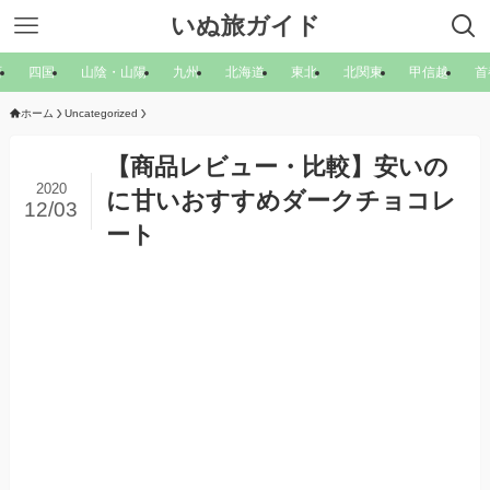
いぬ旅ガイド
西
四国
山陰・山陽
九州
北海道
東北
北関東
甲信越
首
ホーム
Uncategorized
【商品レビュー・比較】安いの
2020
に甘いおすすめダークチョコレ
12/03
ート