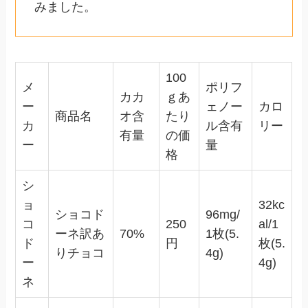
みました。
100
メ
ポリフ
カカ
ｇあ
ー
ェノー
カロ
商品名
オ含
たり
カ
ル含有
リー
有量
の価
ー
量
格
シ
ョ
32kc
ショコド
96mg/
コ
250
al/1
ーネ訳あ
70%
1枚(5.
ド
円
枚(5.
りチョコ
4g)
ー
4g)
ネ