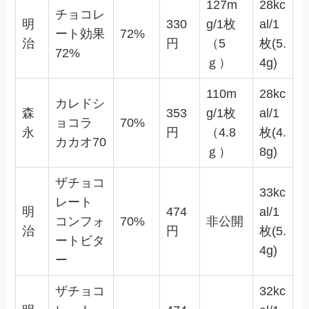
127m
28kc
チョコレ
明
330
g/1枚
al/1
ート効果
72%
治
円
（5
枚(5.
72%
ｇ）
4g)
110m
28kc
カレドシ
森
353
g/1枚
al/1
ョコラ
70%
永
円
（4.8
枚(4.
カカオ70
ｇ）
8g)
ザチョコ
33kc
レート
明
474
al/1
コンフォ
70%
非公開
治
円
枚(5.
ートビタ
4g)
ー
ザチョコ
32kc