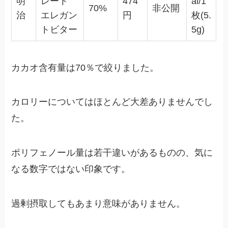
明
レート
474
al/1
70%
非公開
治
エレガン
円
枚(5.
トビター
5g)
カカオ含有量は70％で絞りました。
カロリーについてはほとんど大差ありませんでし
た。
ポリフェノール量は若干違いがあるものの、気に
なる数字ではない印象です。
過剰摂取してもあまり意味がありません。