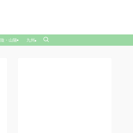
山陰・山陽
九州