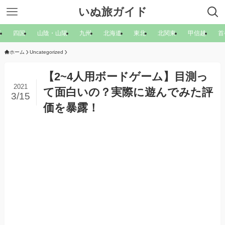
いぬ旅ガイド
西
四国
山陰・山陽
九州
北海道
東北
北関東
甲信越
首
ホーム
Uncategorized
【2~4人用ボードゲーム】目測っ
2021
て面白いの？実際に遊んでみた評
3/15
価を暴露！