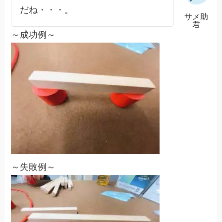
だね・・・。
サメ助
君
～成功例～
～失敗例～