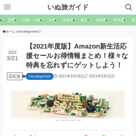
いぬ旅ガイド
西
四国
山陰・山陽
九州
北海道
東北
北関東
甲信越
首
ホーム
Uncategorized
【2021年度版】Amazon新生活応
2021
援セールお得情報まとめ！様々な
3/21
特典を忘れずにゲットしよう！
広告
2021年3月19日
2021年3月21日
Uncategorized