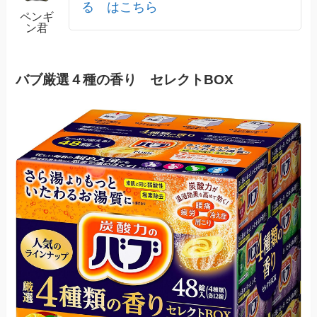
る はこちら
ペンギ
ン君
バブ厳選４種の香り セレクトBOX